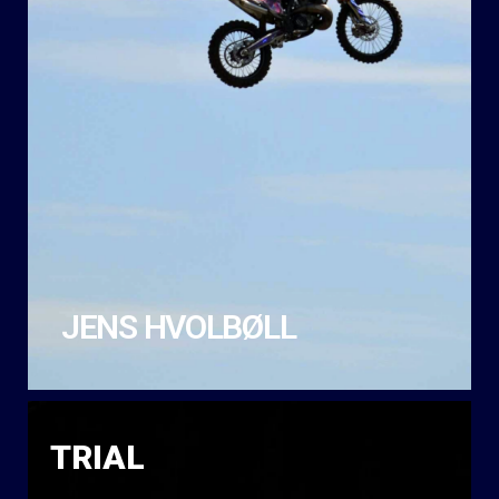
JENS HVOLBØLL
TRIAL