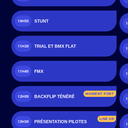
STUNT
10H55
1
TRIAL ET BMX FLAT
11H20
1
FMX
11H45
1
MOMENT FORT
BACKFLIP TÉNÉRÉ
12H05
1
LINE UP
PRÉSENTATION PILOTES
13H30
1